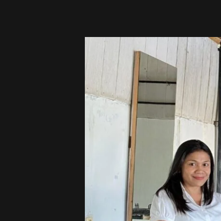
Abadi
Resmi
Menjadi
Anggota
Asosiasi
Pertekstilan
Indonesia
pada
Munaslub
di
Bandung