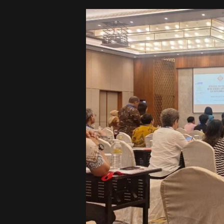
Sakana
Perkasa
Ikari
Group