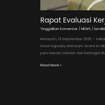
Rapat Evaluasi Ke
Tinggalkan Komentar
/
NEWS
/
lan4i
Mataram, 13 September 2025 – Sakan
Hotel Sapadia, Mataram. Acara ini di
para kepala sekolah dari berbagai SM
Rapat
Read More »
Evaluasi
Kerja
Sama
SMK
Mitra