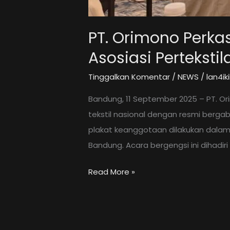
PT. Orimono Perka
Asosiasi Pertekst
Tinggalkan Komentar
/
NEWS
/
lan4i
Bandung, 11 September 2025 – PT. Or
tekstil nasional dengan resmi bergab
plakat keanggotaan dilakukan dalam 
Bandung. Acara bergengsi ini dihadiri
PT.
Read More »
Orimono
Perkasa
Lancar